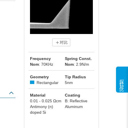
对比
Frequency
Spring Const.
Nom
: 70KHz
Nom
: 2.9N/m
Geometry
Tip Radius
探针对比
Rectangular
5nm
Material
Coating
0.01 - 0.025 Ωcm
B: Reflective
Antimony (n)
Aluminum
doped Si