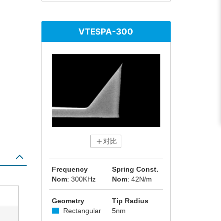
VTESPA-300
对比
Frequency
Spring Const.
Nom
: 300KHz
Nom
: 42N/m
Geometry
Tip Radius
Rectangular
5nm