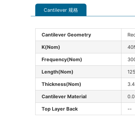
Cantilever 规格
Cantilever Geometry
Rec
K(Nom)
40
Frequency(Nom)
30
Length(Nom)
12
Thickness(Nom)
3.
Cantilever Material
0.0
Top Layer Back
--