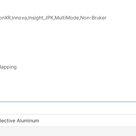
nXR,Innova,Insight,JPK,MultiMode,Non-Bruker
Mapping
lective Aluminum