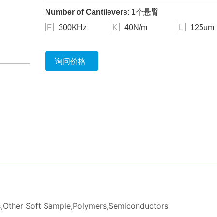
Number of Cantilevers
: 1个悬臂
F
300KHz
K
40N/m
L
125um
询问价格
,Other Soft Sample,Polymers,Semiconductors