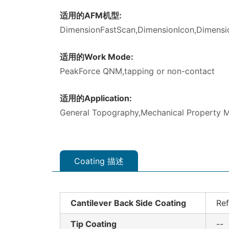
适用的AFM机型:
DimensionFastScan,DimensionIcon,Dimensio
适用的Work Mode:
PeakForce QNM,tapping or non-contact
适用的Application:
General Topography,Mechanical Property 
Coating 描述
Cantilever Back Side Coating
Ref
Tip Coating
--