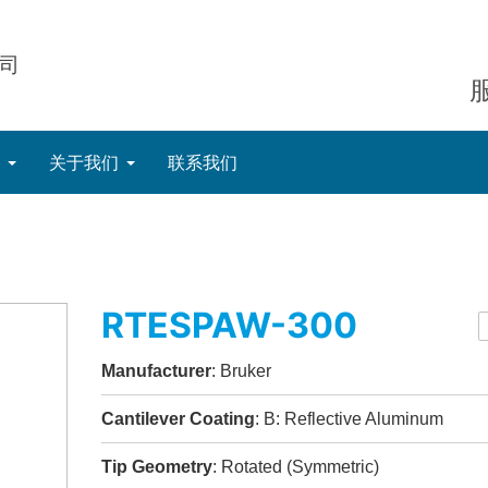
司
态
关于我们
联系我们
RTESPAW-300
Manufacturer
: Bruker
Cantilever Coating
: B: Reflective Aluminum
Tip Geometry
: Rotated (Symmetric)