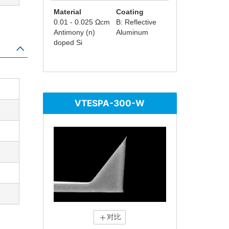
Material
Coating
0.01 - 0.025 Ωcm
B: Reflective
Antimony (n)
Aluminum
doped Si
VTESPA-300-W
对比