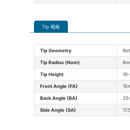
Tip 规格
Tip Geometry
Rot
Tip Radius (Nom)
8n
Tip Height
10
Front Angle (FA)
15
Back Angle (BA)
25
Side Angle (SA)
17.