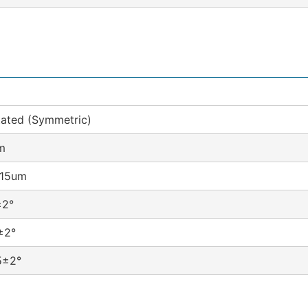
ated (Symmetric)
m
-15um
±2°
±2°
5±2°