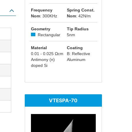
Frequency
Spring Const.
Nom
: 300KHz
Nom
: 42N/m
Geometry
Tip Radius
Rectangular
5nm
Material
Coating
0.01 - 0.025 Ωcm
B: Reflective
Antimony (n)
Aluminum
doped Si
VTESPA-70