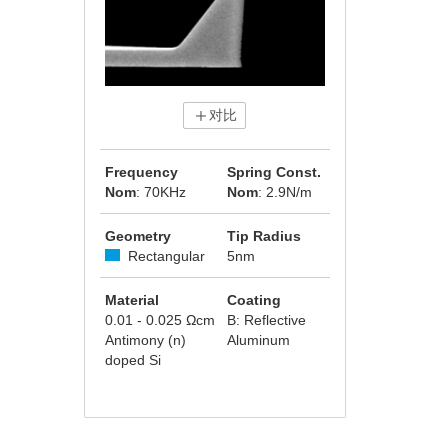
对比
Frequency
Spring Const.
Nom
: 70KHz
Nom
: 2.9N/m
Geometry
Tip Radius
Rectangular
5nm
Material
Coating
0.01 - 0.025 Ωcm
B: Reflective
Antimony (n)
Aluminum
doped Si