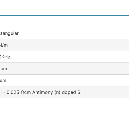
tangular
N/m
0KHz
5um
4um
1 - 0.025 Ωcm Antimony (n) doped Si