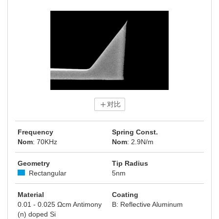
对比
Frequency
Spring Const.
Nom
: 70KHz
Nom
: 2.9N/m
Geometry
Tip Radius
Rectangular
5nm
Material
Coating
0.01 - 0.025 Ωcm Antimony
B: Reflective Aluminum
(n) doped Si