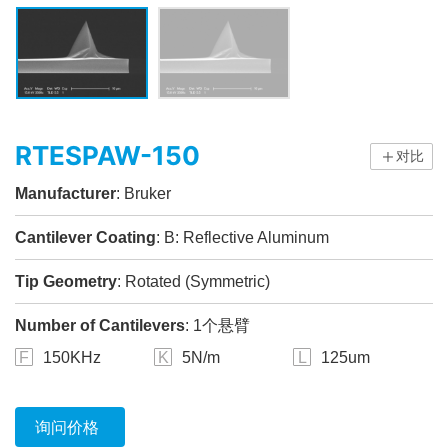
RTESPAW-150
对比
Manufacturer
: Bruker
Cantilever Coating
: B: Reflective Aluminum
Tip Geometry
: Rotated (Symmetric)
Number of Cantilevers
: 1个悬臂
F
150KHz
K
5N/m
L
125um
询问价格