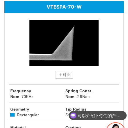
VTESPA-70-W
对比
Frequency
Spring Const.
Nom
: 70KHz
Nom
: 2.9N/m
Geometry
Tip Radius
Rectangular
5nm
可以介绍下你们的产品么
Material
Coating