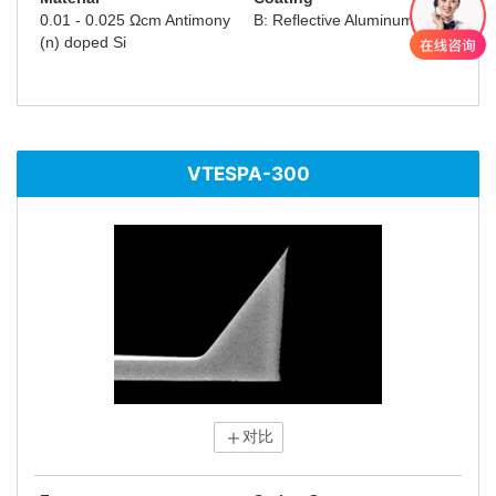
0.01 - 0.025 Ωcm Antimony
B: Reflective Aluminum
(n) doped Si
VTESPA-300
对比