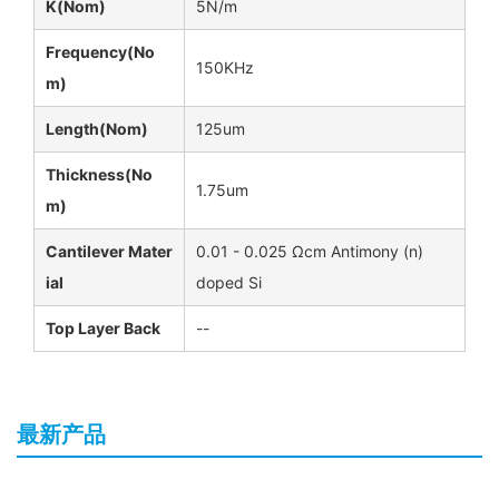
K(Nom)
5N/m
Frequency(No
150KHz
M)
Length(Nom)
125um
Thickness(No
1.75um
M)
Cantilever Mater
0.01 - 0.025 Ωcm Antimony (n)
Ial
doped Si
Top Layer Back
--
最新产品