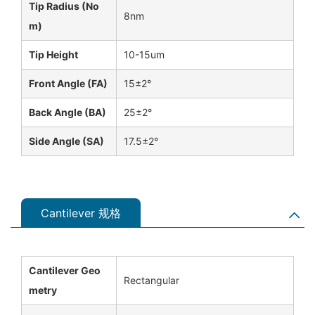
Tip Radius (No
8nm
M)
Tip Height
10-15um
Front Angle (FA)
15±2°
Back Angle (BA)
25±2°
Side Angle (SA)
17.5±2°
Cantilever 规格
Cantilever Geo
Rectangular
Metry