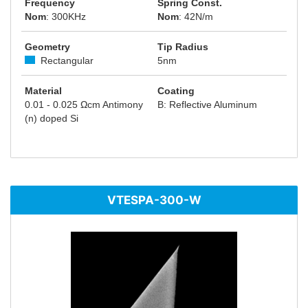
Frequency
Spring Const.
Nom
: 300KHz
Nom
: 42N/m
Geometry
Tip Radius
Rectangular
5nm
Material
Coating
0.01 - 0.025 Ωcm Antimony
B: Reflective Aluminum
(n) doped Si
VTESPA-300-W