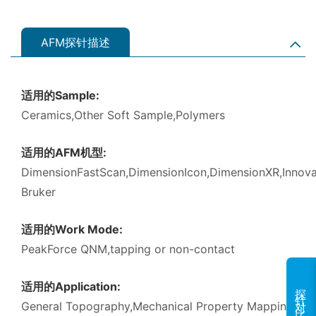
AFM探针描述
适用的Sample:
Ceramics,Other Soft Sample,Polymers
适用的AFM机型:
DimensionFastScan,DimensionIcon,DimensionXR,Innova
Bruker
适用的Work Mode:
PeakForce QNM,tapping or non-contact
适用的Application:
探针对比
General Topography,Mechanical Property Mapping