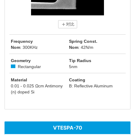
对比
Frequency
Spring Const.
Nom
: 300KHz
Nom
: 42N/m
Geometry
Tip Radius
Rectangular
5nm
Material
Coating
0.01 - 0.025 Ωcm Antimony
B: Reflective Aluminum
(n) doped Si
VTESPA-70