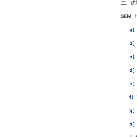
二、优
SEM
a
）
b
c
）
d
e
f
）
g
h