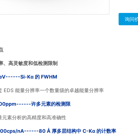
询问
点
率、高灵敏度和低检测限制
eV------Si-Kα
的
FWHM
过
EDS
能量分辨率一个数量级的卓越能量分辨率
00ppm------
许多元素的检测限
量元素分析的高精度和高准确性
900cps/nA------80 Å
厚多层结构中
C-Kα
的计数率