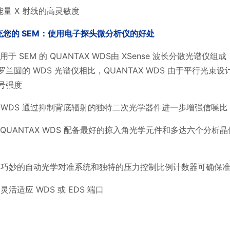
能量
X
射线的高灵敏度
充您的
SEM
：使用电子探头微分析仪的好处
用于
SEM
的
QUANTAX WDS
由
XSense
波长分散光谱仪组成
罗兰圆的
WDS
光谱仪相比，
QUANTAX WDS
由于平行光束设
号强度
）
WDS
通过抑制背底辐射的独特二次光学器件进一步增强信噪比
QUANTAX WDS
配备最好的掠入角光学元件和多达六个分析晶
）
巧妙的自动光学对准系统和独特的压力控制比例计数器可确保
）
灵活适应
WDS
或
EDS
端口