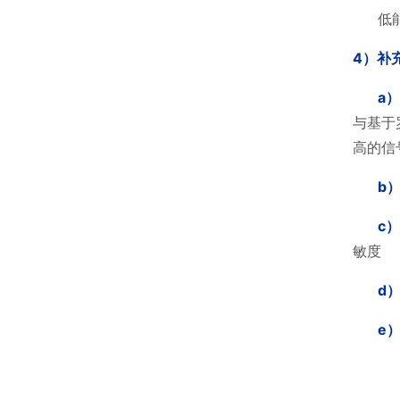
低
4
）补
a
）
与基于
高的信
b
c
）
敏度
d
e