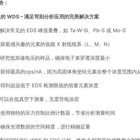
势：
上的
WDS –
满足苛刻分析应用的完美解决方案
解决常见的
EDS
峰值重叠，如
Ta-W-Si
、
Pb-S
或
Mo-S
）
探索感兴趣的元素的低能
X
射线线系（
L
、
M
、
N
）
研究低加速电压的样品，确保电子束穿透深度最小
）
获得最高的
cps/nA
，因为高固体角使轻元素在整个浓度范围内
）
得到远远低于
EDS
检测限值的痕量元素浓度
可以在低真空下测量，无需导电涂层
）
使用独特的压力控制比例计数器，节省分析测量时间
）
确保光谱数据的空间精度，进行精确定量