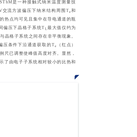
SThM是一种接触式纳米温度测量技
0V交流方波偏压下纳米结构周围T
和
e
的热点均可见且集中在导电通道的瓶
相同偏压下晶格子系统T
最大值仅约为
L
子
与晶格子系统之间存在非平衡现象。
同偏压条件下沿通道获取的T
（红点）
e
例尺已调整使峰值高度对齐。显然，
示了由电子子系统相对较小的比热和