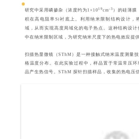
19
-3
研究中采用磷掺杂（浓度约为1×10
cm
）的硅薄膜
积在高电阻率Si衬底上。利用纳米限制结构设计，将
域，从而实现高度局域化的电子热点。这种结构设计
中在纳米限制区域，为研究纳米尺度下的热电效应提
扫描热显微镜（SThM）是一种接触式纳米温度测量
格温度分布。在此实验过程中，样品置于常温常压环
品产生热信号。SThM 探针扫描样品，收集的热电压