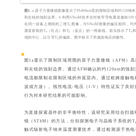
图1.
a 原子力显微镜图像显示了约400nm宽的限制区域和约120
和尖锐的蚀刻边界。b 利用SNoiM技术在对狭窄导电通道施加10
在同一设备上测得的二维T
图像，与SNoiM测量的偏压相同，均为
L
通道获取的T
（红点）和T
（蓝点）的一维曲线。箭头指示了T
和
e
L
e
域的中心，以引导T
的偏差。图中标示了所施加电压的极性。
L
图1a显示了限制区域周围的原子力显微镜（AFM）
和尖锐的蚀刻边界。通过AFM确认的约120nm的蚀
电流都限制在限制区域的外延层内。通过欧姆接触电
波或方波）。线性电流-电压（I-V）特性证实了良
行为对本研究结果的可能影响。
为直接探索器件的非平衡特性，该研究采用结合扫描噪
镜（SThM）的方法，分别探测电子与晶格子系统的T
触式辐射电子纳米温度测量技术，通过检测源于热电子随机