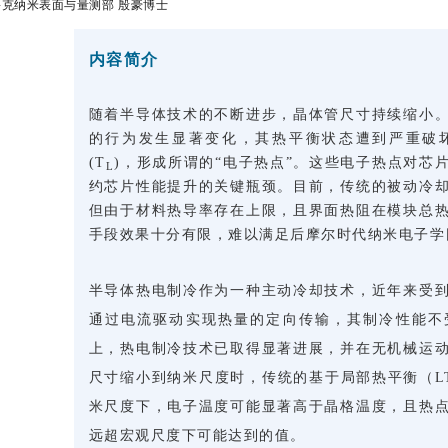
鲁克纳米表面与量测部 殷豪博士
内容简介
随着半导体技术的不断进步，晶体管尺寸持续缩小
的行为发生显著变化，其热平衡状态遭到严重破坏
(T
)，形成所谓的“电子热点”。这些电子热点对芯
L
约芯片性能提升的关键瓶颈。目前，传统的被动冷
但由于材料热导率存在上限，且界面热阻在模块总
手段效果十分有限，难以满足后摩尔时代纳米电子学
半导体热电制冷作为一种主动冷却技术，近年来受
通过电流驱动实现热量的定向传输，其制冷性能不
上，热电制冷技术已取得显著进展，并在无机械运
尺寸缩小到纳米尺度时，传统的基于局部热平衡（L
米尺度下，电子温度可能显著高于晶格温度，且热
远超宏观尺度下可能达到的值。