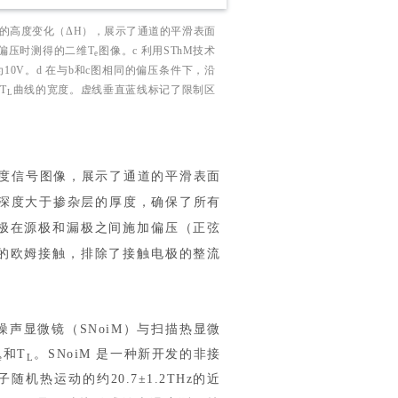
纳米的高度变化（ΔH），展示了通道的平滑表面
V偏压时测得的二维T
图像。c 利用SThM技术
e
10V。d 在与b和c图相同的偏压条件下，沿
T
曲线的宽度。虚线垂直蓝线标记了限制区
L
高度信号图像，展示了通道的平滑表面
刻深度大于掺杂层的厚度，确保了所有
极在源极和漏极之间施加偏压（正弦
好的欧姆接触，排除了接触电极的整流
声显微镜（SNoiM）与扫描热显微
和T
。SNoiM 是一种新开发的非接
e
L
热运动的约20.7±1.2THz的近