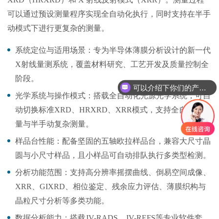
可以通过预设测量程序实现全自动化执行，同时支持在半手
动模式下进行更复杂的测量。
系统定位与适用场景：
专为半导体薄膜分析设计的新一代
X
射线量测系统，覆盖材料研究、工艺开发及质量控制全
阶段。
可以介绍下你们的产品么
光学系统与操作模式：
搭载全自动化光源光学系统，可自
动切换标准
XRD
、
HRXRD
、
XRR
模式，支持全自动化测
量与半手动复杂测量。
样品台性能：配备坚固的五轴欧拉样品台，兼容大尺寸晶
圆与小尺寸样品，且小样品可自动排队执行多类型检测。
分析功能范围：
支持高分辨率摇摆曲线、倒易空间成像、
XRR
、
GIXRD
、相位鉴定、残余应力评估、薄膜织构与
晶粒尺寸分析等多类功能。
数据分析能力：
搭载
JV-RADS
、
JV-REFS
等专业软件套